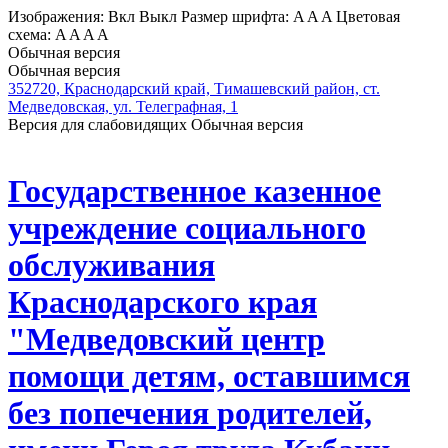
Изображения:
Вкл
Выкл
Размер шрифта:
A
A
A
Цветовая
схема:
A
A
A
A
Обычная версия
Обычная версия
352720, Краснодарский край, Тимашевский район, ст.
Медведовская, ул. Телеграфная, 1
Версия для слабовидящих
Обычная версия
Государственное казенное
учреждение социального
обслуживания
Краснодарского края
"Медведовский центр
помощи детям, оставшимся
без попечения родителей,