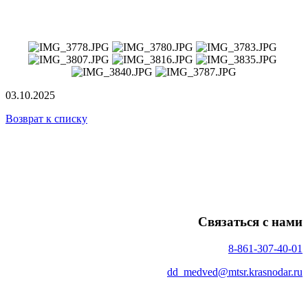
03.10.2025
Возврат к списку
| © 2023 ГКУ СО КК "Медведовский центр помощи детям,
оставшимся без попечения родителей, имени Героя труда
Кубани А.Г. Цебулевской"
Связаться с нами
Телефон(факс):
8-861-307-40-01
Email:
dd_medved@mtsr.krasnodar.ru