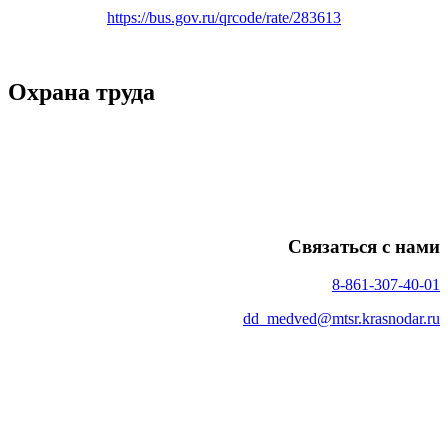
https://bus.gov.ru/qrcode/rate/283613
Охрана труда
| © 2023 ГКУ СО КК "Медведовский центр помощи детям,
оставшимся без попечения родителей, имени Героя труда
Кубани А.Г. Цебулевской"
Связаться с нами
Телефон(факс):
8-861-307-40-01
Email:
dd_medved@mtsr.krasnodar.ru