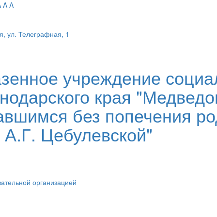
A
A
A
я, ул. Телеграфная, 1
азенное учреждение социа
нодарского края "Медведо
авшимся без попечения ро
 А.Г. Цебулевской"
вательной организацией