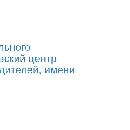
льного
вский центр
дителей, имени