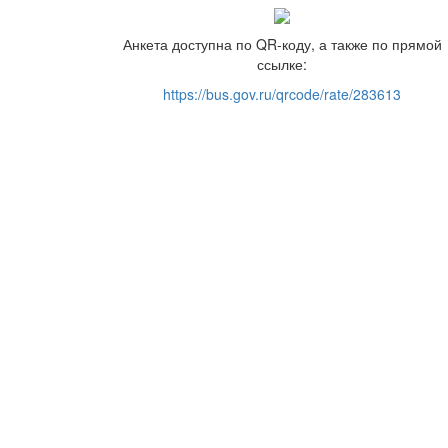
Анкета доступна по QR-коду, а также по прямой
ссылке:
https://bus.gov.ru/qrcode/rate/283613
| © 2023 ГКУ СО КК "Медведовский центр помощи