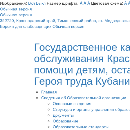
Изображения:
Вкл
Выкл
Размер шрифта:
A
A
A
Цветовая схема:
A
Обычная версия
Обычная версия
352720, Краснодарский край, Тимашевский район, ст. Медведовска
Версия для слабовидящих
Обычная версия
Государственное к
обслуживания Крас
помощи детям, ост
Героя труда Кубани
Главная
Сведения об Образовательной организации
Основные сведения
Структура и органы управления образо
Документы
Образование
Образовательные стандарты