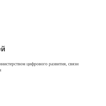
ей
инистерством цифрового развития, связи
и